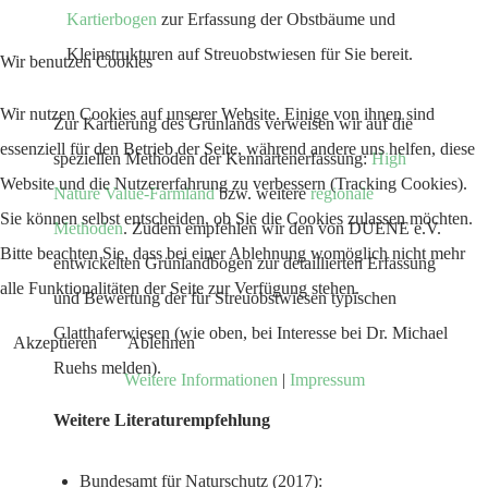
Kartierbogen
zur Erfassung der Obstbäume und
Kleinstrukturen auf Streuobstwiesen für Sie bereit.
Wir benutzen Cookies
Wir nutzen Cookies auf unserer Website. Einige von ihnen sind
Zur Kartierung des Grünlands verweisen wir auf die
essenziell für den Betrieb der Seite, während andere uns helfen, diese
speziellen Methoden der Kennartenerfassung:
High
Website und die Nutzererfahrung zu verbessern (Tracking Cookies).
Nature Value-Farmland
bzw. weitere
regionale
Sie können selbst entscheiden, ob Sie die Cookies zulassen möchten.
Methoden
. Zudem empfehlen wir den von DUENE e.V.
Bitte beachten Sie, dass bei einer Ablehnung womöglich nicht mehr
entwickelten Grünlandbogen zur detaillierten Erfassung
alle Funktionalitäten der Seite zur Verfügung stehen.
und Bewertung der für Streuobstwiesen typischen
Glatthaferwiesen (wie oben, bei Interesse bei Dr. Michael
Akzeptieren
Ablehnen
Ruehs melden).
Weitere Informationen
|
Impressum
Weitere Literaturempfehlung
Bundesamt für Naturschutz (2017):