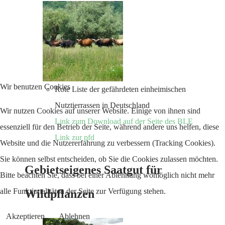
Wir benutzen Cookies
Rote Liste der gefährdeten einheimischen
Nutztierrassen in Deutschland
Wir nutzen Cookies auf unserer Website. Einige von ihnen sind
Link zum Download auf der Seite des BLE
essenziell für den Betrieb der Seite, während andere uns helfen, diese
Link zur pfd
Website und die Nutzererfahrung zu verbessern (Tracking Cookies).
Sie können selbst entscheiden, ob Sie die Cookies zulassen möchten.
Gebietseigenes Saatgut für
Bitte beachten Sie, dass bei einer Ablehnung womöglich nicht mehr
alle Funktionalitäten der Seite zur Verfügung stehen.
Wildpflanzen
Akzeptieren
Ablehnen