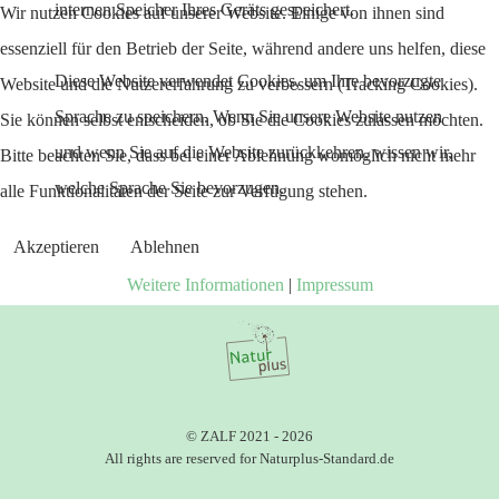
internen Speicher Ihres Geräts gespeichert.
Wir nutzen Cookies auf unserer Website. Einige von ihnen sind
essenziell für den Betrieb der Seite, während andere uns helfen, diese
Diese Website verwendet Cookies, um Ihre bevorzugte
Website und die Nutzererfahrung zu verbessern (Tracking Cookies).
Sprache zu speichern. Wenn Sie unsere Website nutzen
Sie können selbst entscheiden, ob Sie die Cookies zulassen möchten.
und wenn Sie auf die Website zurückkehren, wissen wir,
Bitte beachten Sie, dass bei einer Ablehnung womöglich nicht mehr
welche Sprache Sie bevorzugen.
alle Funktionalitäten der Seite zur Verfügung stehen.
Akzeptieren
Ablehnen
Weitere Informationen
|
Impressum
© ZALF 2021 - 2026
All rights are reserved for Naturplus-Standard.de